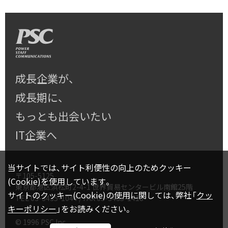
成長企業が、
成長期に、
もっとも出会いたい
IT企業へ
当サイトでは、サイト利便性の向上のためクッキー
〒105-5125
(Cookie)を使用しています。
東京都港区浜松町2-4-1 世界貿易センタービル南館25階
サイトのクッキー(Cookie)の使用に関しては、弊社「
クッ
TEL
03-3435-1044
/ FAX 03-3435-1418
キーポリシー
」をお読みください。
© 1996 PSC Inc.