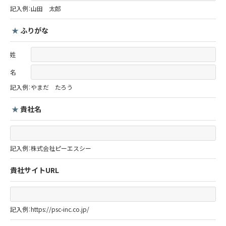
記入例：山田 太郎
★
ふりがな
姓
名
記入例：やまだ たろう
★
貴社名
記入例：株式会社ピーエスシー
貴社サイトURL
記入例：https://psc-inc.co.jp/