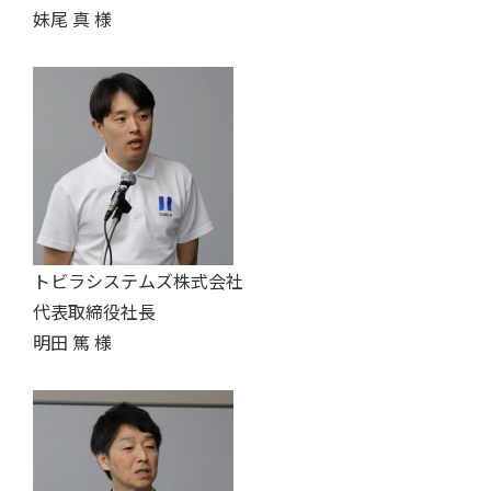
妹尾 真 様
トビラシステムズ株式会社
代表取締役社長
明田 篤 様