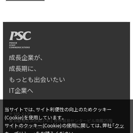
成長企業が、
成長期に、
もっとも出会いたい
IT企業へ
当サイトでは、サイト利便性の向上のためクッキー
〒105-5125
(Cookie)を使用しています。
東京都港区浜松町2-4-1 世界貿易センタービル南館25階
サイトのクッキー(Cookie)の使用に関しては、弊社「
クッ
TEL
03-3435-1044
/ FAX 03-3435-1418